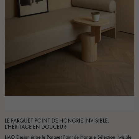
PARQUET VIEILLI
PARQUET EN CHÊNE FUMÉ
PARQUET LAMES LARGES XXL
PARQUET EN CHÊNE
ACCESSOIRES PARQUET
D'INTÉRIEUR
Nos conseillers sont disponibles au
022 310 07 84
VOUS AVEZ UN PROJET ?
LE PARQUET POINT DE HONGRIE INVISIBLE,
L'HÉRITAGE EN DOUCEUR
Nos experts sont à votre disposition pour vous guider pas à
LIAO Design érige le Parquet Point de Hongrie Sélection Invisible