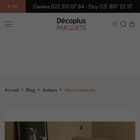
Genève 022 310 07 84 - Etoy 021 807 22 57
LES EN SHOWROOM | DISPONIBILITÉ IMMÉDIATE | EXPÉDITION 
Fermer
LES RECHERCHES LES PLUS COURANTES
PARQUET MASSIF
PARQUET CONTRECOLLÉ -
FLOTTANT
Accueil
Blog
Auteurs
Alexie lavanchy
SOL PLAQUÉ BOIS VERITABLES
PARQUETS À MOTIFS
TRADITIONNELS
PARQUET EN BOIS EXOTIQUE
PARQUET VERNIS
PARQUET HUILÉ
PARQUET EN BOIS BRUT