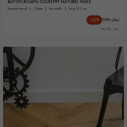
BÂTON ROMPU COUNTRY NATUREL HUILÉ
parquet massif
chêne
les motifs
larg 12.5 cm
-30%
109.-/m²
76,30.-/m²