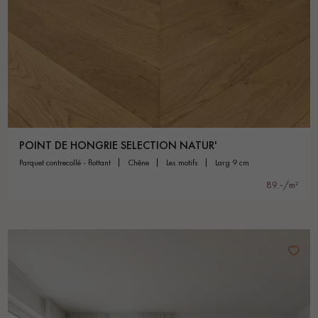
POINT DE HONGRIE SELECTION NATUR'
parquet contrecollé - flottant
chêne
les motifs
larg 9 cm
89.-/m²