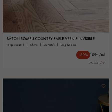
BÂTON ROMPU COUNTRY SABLE VERNIS INVISIBLE
parquet massif
chêne
les motifs
larg 12.5 cm
-30%
109.-/m²
76,30.-/m²