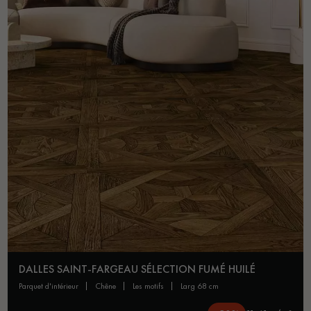
pas dans le choix et la pose de votre parquet.
Un expert Décoplus Parquets vous appelle
Demandez un rendez-vous personnalisé
DALLES SAINT-FARGEAU SÉLECTION FUMÉ HUILÉ
parquet d'intérieur
chêne
les motifs
larg 68 cm
Obtenez un devis gratuit !