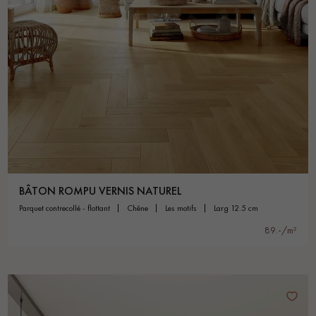
BÂTON ROMPU VERNIS NATUREL
parquet contrecollé - flottant
chêne
les motifs
larg 12.5 cm
89.-/m²