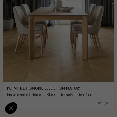
POINT DE HONGRIE SÉLECTION NATUR'
parquet contrecollé - flottant
chêne
les motifs
larg 9 cm
89.-/m²