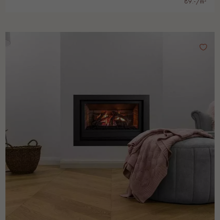
89.-/m²