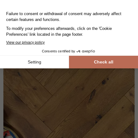
BÂTON ROMPU AUTHENTIC FICELLE
parquet contrecollé - flottant
chêne
les motifs
larg 12.5 cm
79.-/m²