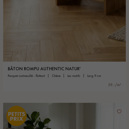
BÂTON ROMPU AUTHENTIC NATUR'
parquet contrecollé - flottant
chêne
les motifs
larg 9 cm
59.-/m²