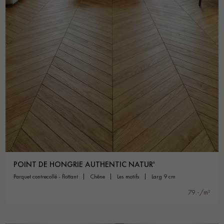
POINT DE HONGRIE AUTHENTIC NATUR'
parquet contrecollé - flottant
chêne
les motifs
larg 9 cm
79.-/m²