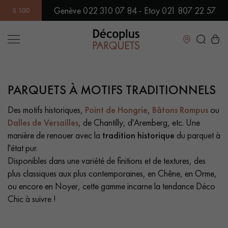
Genève 022 310 07 84 - Etoy 021 807 22 57
PLUS DE 500 MODÈLES EN SHOWROOM | DISPONIBILITÉ IMMÉDIA
Fermer
PARQUETS À MOTIFS TRADITIONNELS
LES RECHERCHES LES PLUS COURANTES
Des motifs historiques,
Point de Hongrie
,
Bâtons Rompus
ou
Dalles de Versailles
, de Chantilly, d'Aremberg, etc. Une
PARQUET MASSIF
PARQUET CONTRECOLLÉ -
FLOTTANT
manière de renouer avec la
tradition historique
du parquet à
l'état pur.
SOL PLAQUÉ BOIS VERITABLES
PARQUETS À MOTIFS
Disponibles dans une variété de finitions et de textures, des
TRADITIONNELS
plus classiques aux plus contemporaines, en Chêne, en Orme,
ou encore en Noyer, cette gamme incarne la tendance Déco
PARQUET EN BOIS EXOTIQUE
PARQUET VERNIS
Chic à suivre !
PARQUET HUILÉ
PARQUET EN BOIS BRUT