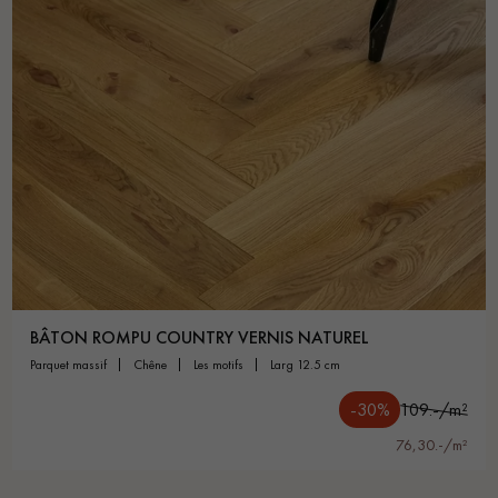
BÂTON ROMPU COUNTRY VERNIS NATUREL
parquet massif
chêne
les motifs
larg 12.5 cm
-30%
109.-/m²
76,30.-/m²