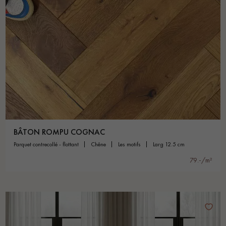
BÂTON ROMPU COGNAC
parquet contrecollé - flottant
chêne
les motifs
larg 12.5 cm
79.-/m²