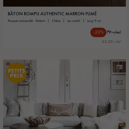
BÂTON ROMPU AUTHENTIC MARRON FUMÉ
parquet contrecollé - flottant
chêne
les motifs
larg 9 cm
-20%
79.-/m²
63,20.-/m²