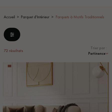
PARQUET VIEILLI
PARQUET EN CHÊNE FUMÉ
Accueil
Parquet d'Intérieur
Parquets à Motifs Traditionnels
PARQUET LAMES LARGES XXL
PARQUET EN CHÊNE
ACCESSOIRES PARQUET
D'INTÉRIEUR
Trier par :
72
résultats
Pertinence
Nos conseillers sont disponibles au
022 310 07 84
VOUS AVEZ UN PROJET ?
Nos experts sont à votre disposition pour vous guider pas à