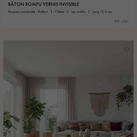
BÂTON ROMPU VERNIS INVISIBLE
parquet contrecollé - flottant
chêne
les motifs
larg 12.5 cm
89.-/m²