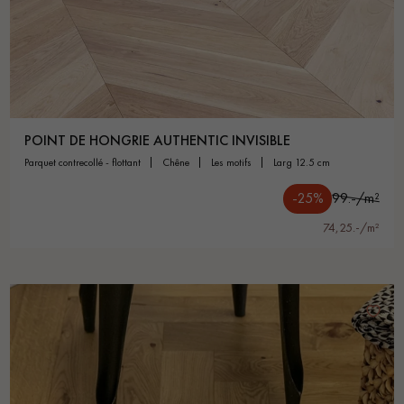
POINT DE HONGRIE AUTHENTIC INVISIBLE
parquet contrecollé - flottant
chêne
les motifs
larg 12.5 cm
-25%
99.-/m²
74,25.-/m²