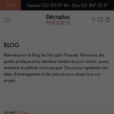
Genève 022 310 07 84 - Etoy 021 807 22 57
500 MODÈLES EN SHOWROOM | DISPONIBILITÉ IMMÉDIATE | EXP
Fermer
BLOG
LES RECHERCHES LES PLUS COURANTES
Bienvenue sur le blog de Décoplus Parquets. Retrouvez des
guides pratiques et les dernières tendances pour choisir, poser,
PARQUET MASSIF
PARQUET CONTRECOLLÉ -
FLOTTANT
entretenir et sublimer votre parquet. Découvrez également des
idées d'aménagement et des astuces pour réussir tous vos
SOL PLAQUÉ BOIS VERITABLES
PARQUETS À MOTIFS
projets.
TRADITIONNELS
PARQUET EN BOIS EXOTIQUE
PARQUET VERNIS
PARQUET HUILÉ
PARQUET EN BOIS BRUT
Accueil
Blog