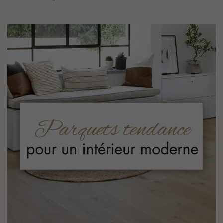
PARQUET VIEILLI
PARQUET EN CHÊNE FUMÉ
PARQUET LAMES LARGES XXL
PARQUET EN CHÊNE
ACCESSOIRES PARQUET
D'INTÉRIEUR
Nos conseillers sont disponibles au
022 310 07 84
VOUS AVEZ UN PROJET ?
Nos experts sont à votre disposition pour vous guider pas à