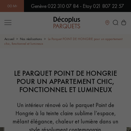
Genève 022 310 07 84 - Etoy 021 807 22 57
DÈLES EN SHOWROOM | DISPONIBILITÉ IMMÉDIATE | EXPÉDITIO
Fermer
Accueil
Nos réalisations
Le Parquet POINT DE HONGRIE pour un appartement
chic, fonctionnel et lumineux
LES RECHERCHES LES PLUS COURANTES
SUGGESTION DE PRODUITS
LE PARQUET POINT DE HONGRIE
POUR UN APPARTEMENT CHIC,
PARQUET MASSIF
PARQUET CONTRECOLLÉ -
FLOTTANT
FONCTIONNEL ET LUMINEUX
SOL PLAQUÉ BOIS VERITABLES
PARQUETS À MOTIFS
TRADITIONNELS
Un intérieur rénové où le parquet Point de
Hongrie à la teinte claire sublime l’espace,
PARQUET EN BOIS EXOTIQUE
PARQUET VERNIS
mêlant élégance, chaleur et lumière dans un
style résolument contemporain.
PARQUET HUILÉ
PARQUET EN BOIS BRUT