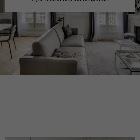
PARQUET VIEILLI
PARQUET EN CHÊNE FUMÉ
PARQUET LAMES LARGES XXL
PARQUET EN CHÊNE
ACCESSOIRES PARQUET
D'INTÉRIEUR
Nos conseillers sont disponibles au
022 310 07 84
.
VOUS AVEZ UN PROJET ?