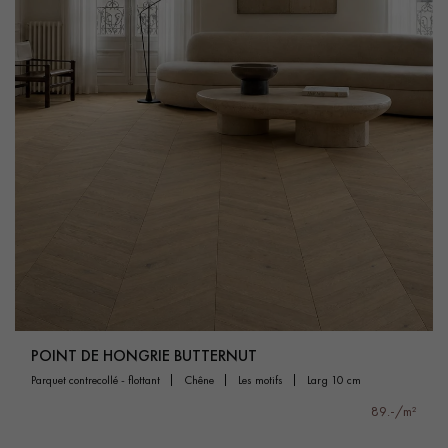
POINT DE HONGRIE BUTTERNUT
parquet contrecollé - flottant
chêne
les motifs
larg 10 cm
89.-/m²