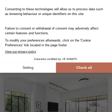
Nos réalisations
LE PARQUET FONCÉ, L’ATOUT D’UNE
AMBIANCE COSY SO BRITISH