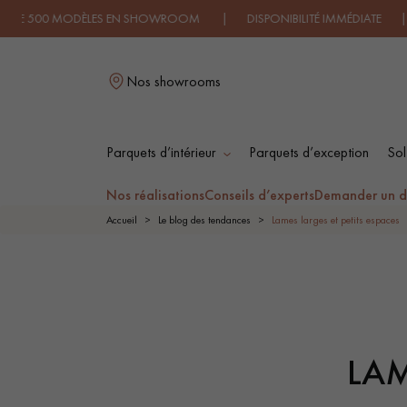
ES EN SHOWROOM | DISPONIBILITÉ IMMÉDIATE | EXPÉDITION E
Nos showrooms
Parquets d’intérieur
Parquets d’exception
Sol
L
Nos réalisations
Conseils d’experts
Demander un d
Accueil
Le blog des tendances
Lames larges et petits espaces
PARQUET MASSIF
PARQUET
CONTRECOLLÉ -
FLOTTANT
LAM
PARQUET HUILÉ
PARQUET EN BOIS
BRUT