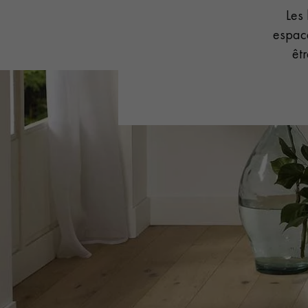
Les
ACCESSOIRES
PARQUET D'INTÉRIEUR
espace
êt
Nos experts sont 
Un expert Décoplus Parque