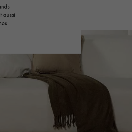
ands
t aussi
nos
 de votre parquet.