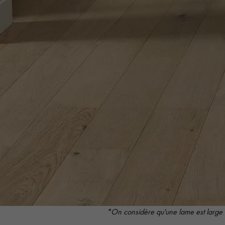
appelle
*On considère qu'une lame est large 