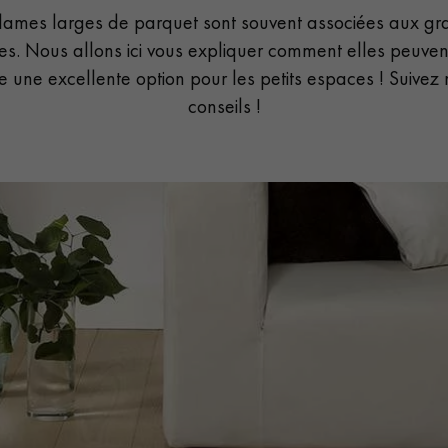
 lames larges de parquet sont souvent associées aux gr
s. Nous allons ici vous expliquer comment elles peuven
re une excellente option pour les petits espaces ! Suivez 
conseils !
Nos conseillers sont disponibles au
022 310 07 84
VOUS AVEZ UN PROJET ?
à votre disposition pour vous guider pas à pas dans le choix et la pose
ts vous
Demandez un rendez-vous