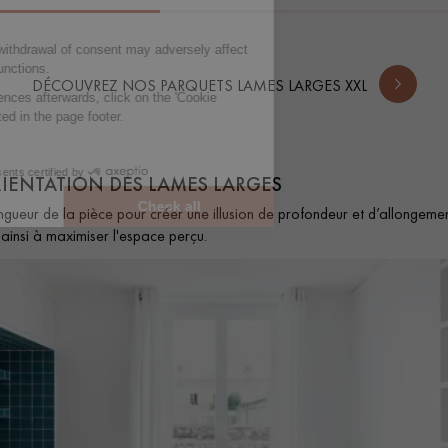
DÉCOUVREZ NOS PARQUETS LAMES LARGES XXL
RIENTATION DES LAMES LARGES
ngueur de la pièce pour créer une illusion de profondeur et d’allongemen
ainsi à maximiser l'espace perçu.