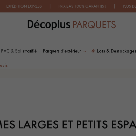
XPRESS | PRIX BAS 100% GARANTIS ! | PLUS DE 500 MODÈLES 
 PVC & Sol stratifié
Parquets d’extérieur
Lots & Destockage
ES RECHERCHES LES PLUS COURANT
evis
SOL PLAQUÉ BOIS
PARQUETS À MOTIFS
VERITABLES
TRADITIONNELS
ES LARGES ET PETITS ESP
PARQUET VIEILLI
PARQUET EN CHÊNE
FUMÉ