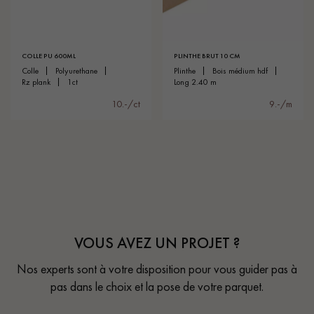
COLLE PU 600ML
PLINTHE BRUT 10 CM
colle
polyurethane
plinthe
bois médium hdf
rz plank
1ct
long 2.40 m
10.-/ct
9.-/m
VOUS AVEZ UN PROJET ?
Nos experts sont à votre disposition pour vous guider pas à
pas dans le choix et la pose de votre parquet.