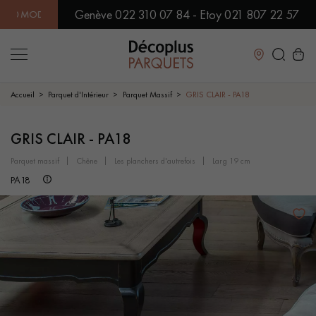
Genève 022 310 07 84 - Etoy 021 807 22 57
MODÈLES EN SHOWROOM | DISPONIBILITÉ IMMÉDIATE | EXPÉDITI
Fermer
Accueil
Parquet d'Intérieur
Parquet Massif
GRIS CLAIR - PA18
LES RECHERCHES LES PLUS COURANTES
GRIS CLAIR - PA18
parquet massif
chêne
les planchers d'autrefois
larg 19 cm
PARQUET MASSIF
PARQUET CONTRECOLLÉ -
PA18
FLOTTANT
SOL PLAQUÉ BOIS VERITABLES
PARQUETS À MOTIFS
TRADITIONNELS
PARQUET EN BOIS EXOTIQUE
PARQUET VERNIS
PARQUET HUILÉ
PARQUET EN BOIS BRUT