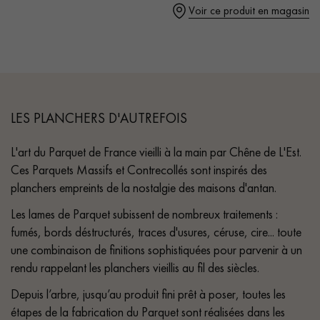
- Chanfreins martelés des 4 côtés
pas dans le choix et la pose de votre parquet.
Voir ce produit en magasin
- Choix Rustic - petits nœuds fermés, sans aubier
- Parquet certifié PEFC & Parquet de France
Un expert Décoplus Parquets vous appelle
LES PLANCHERS D'AUTREFOIS
L'art du Parquet de France vieilli à la main par Chêne de L'Est.
Ces Parquets Massifs et Contrecollés sont inspirés des
planchers empreints de la nostalgie des maisons d'antan.
Demandez un rendez-vous personnalisé
Les lames de Parquet subissent de nombreux traitements :
fumés, bords déstructurés, traces d'usures, céruse, cire... toute
une combinaison de finitions sophistiquées pour parvenir à un
rendu rappelant les planchers vieillis au fil des siècles.
Depuis l’arbre, jusqu’au produit fini prêt à poser, toutes les
Obtenez un devis gratuit !
étapes de la fabrication du Parquet sont réalisées dans les