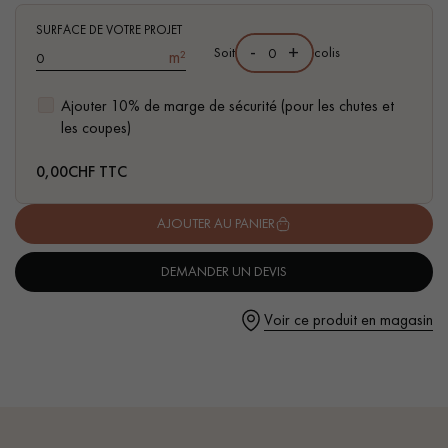
pas dans le choix et la pose de votre parquet.
- Choix Authentic - nœuds, gerces, fissures colmatées, aubiers
SURFACE DE VOTRE PROJET
-
+
Soit
colis
m²
Ajouter 10% de marge de sécurité (pour les chutes et
les coupes)
Un expert Décoplus Parquets vous appelle
0,00
CHF TTC
AJOUTER AU PANIER
DEMANDER UN DEVIS
Demandez un rendez-vous personnalisé
Voir ce produit en magasin
Obtenez un devis gratuit !