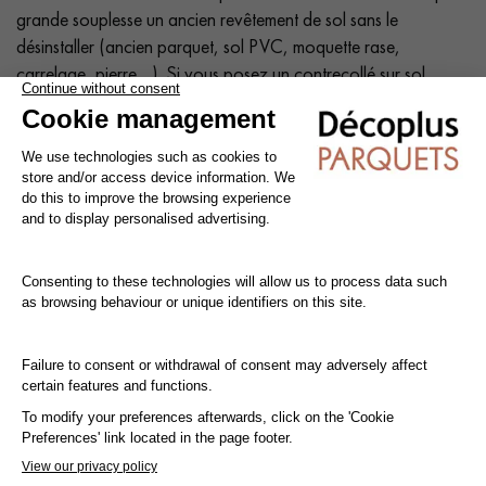
grande souplesse un ancien revêtement de sol sans le
désinstaller (ancien parquet, sol PVC, moquette rase,
carrelage, pierre…). Si vous posez un contrecollé sur sol
chauffant (basse température), alors il faudra le coller en plein
pour profiter de votre chauffage.
Conseil : Ajoutez une
marge de 10%
à votre surface réelle.
Tout pour faire soi-même : La pose collée