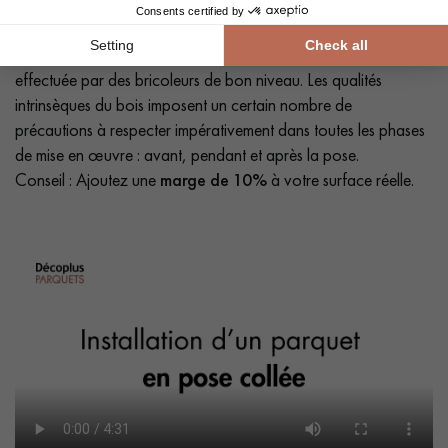
La
pose du parquet massif
est une opération
délicate
qui peut
nécessiter l'intervention d'un professionnel, mais peut aussi être
effectuée par des bricoleurs de bon niveau. Les qualités
intrinsèques du bois imposent un certain nombre de
précautions à respecter impérativement dans toutes les phases
de mise en œuvre : avant, pendant et après la pose.
Conseil : Ajoutez une
marge de 10%
à votre surface réelle.