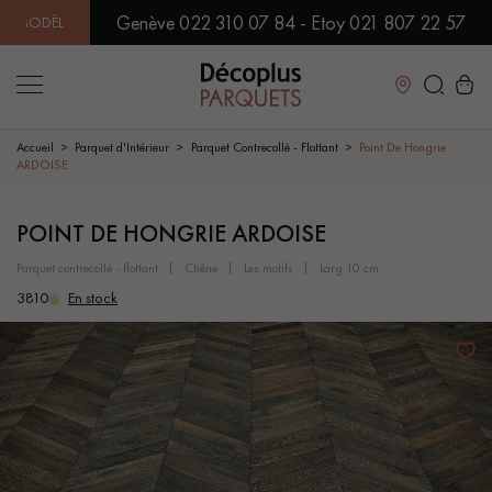
Genève 022 310 07 84 - Etoy 021 807 22 57
ÈLES EN SHOWROOM | DISPONIBILITÉ IMMÉDIATE | EXPÉDITION
Fermer
Accueil
Parquet d'Intérieur
Parquet Contrecollé - Flottant
Point De Hongrie
ARDOISE
LES RECHERCHES LES PLUS COURANTES
POINT DE HONGRIE ARDOISE
parquet contrecollé - flottant
chêne
les motifs
larg 10 cm
PARQUET MASSIF
PARQUET CONTRECOLLÉ -
FLOTTANT
3810
En stock
SOL PLAQUÉ BOIS VERITABLES
PARQUETS À MOTIFS
TRADITIONNELS
PARQUET EN BOIS EXOTIQUE
PARQUET VERNIS
PARQUET HUILÉ
PARQUET EN BOIS BRUT