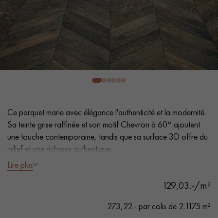
PARQUET VIEILLI
PARQUET EN CHÊNE FUMÉ
PARQUET LAMES LARGES XXL
PARQUET EN CHÊNE
ACCESSOIRES PARQUET
D'INTÉRIEUR
Nos conseillers sont disponibles au
Ce parquet marie avec élégance l'authenticité et la modernité.
022 310 07 84
Sa teinte grise raffinée et son motif Chevron à 60° ajoutent
une touche contemporaine, tandis que sa surface 3D offre du
relief et une richesse authentique.
Lire plus
- Lames Largeur 10,2 cm
129,03.-/m²
- Ouverture à 60°
VOUS AVEZ UN PROJET ?
- Huile UV
273,22.- par colis de 2.1175 m²
Nos experts sont à votre disposition pour vous guider pas à
- Sciage naturel, Effet 3D, Chanfreins des 4 côtés