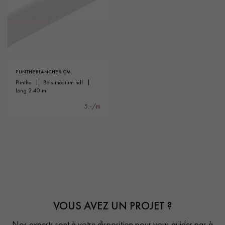
PLINTHE BLANCHE 8 CM
plinthe
bois médium hdf
long 2.40 m
5.-/m
VOUS AVEZ UN PROJET ?
Nos experts sont à votre disposition pour vous guider pas à