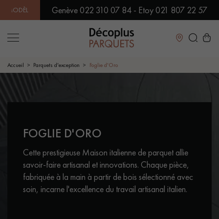
Genève 022 310 07 84 - Etoy 021 807 22 57
N SHOWROOM | DISPONIBILITÉ IMMÉDIATE | EXPÉDITION EXPRE
Fermer
Accueil
Parquets d'exception
Foglie d'Oro
LES RECHERCHES LES PLUS COURANTES
CONTACTEZ-NOUS POUR VOTRE PROJET
FOGLIE D'ORO
PARQUET MASSIF
PARQUET CONTRECOLLÉ -
FLOTTANT
Cette prestigieuse Maison italienne de parquet allie
SOL PLAQUÉ BOIS VERITABLES
PARQUETS À MOTIFS
savoir-faire artisanal et innovations. Chaque pièce,
TRADITIONNELS
fabriquée à la main à partir de bois sélectionné avec
soin, incarne l'excellence du travail artisanal italien.
PARQUET EN BOIS EXOTIQUE
PARQUET VERNIS
PARQUET HUILÉ
PARQUET EN BOIS BRUT