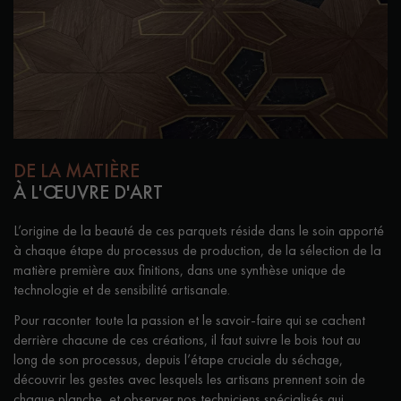
Nos experts sont à votre disposition pour vous guider pas à
pas dans le choix et la pose de votre parquet.
Un expert Décoplus Parquets vous appelle
DE LA MATIÈRE
À L'ŒUVRE D'ART
L’origine de la beauté de ces parquets réside dans le soin apporté
à chaque étape du processus de production, de la sélection de la
matière première aux finitions, dans une synthèse unique de
Demandez un rendez-vous personnalisé
technologie et de sensibilité artisanale.
Pour raconter toute la passion et le savoir-faire qui se cachent
derrière chacune de ces créations, il faut suivre le bois tout au
long de son processus, depuis l’étape cruciale du séchage,
découvrir les gestes avec lesquels les artisans prennent soin de
chaque planche, et observer nos techniciens spécialisés qui