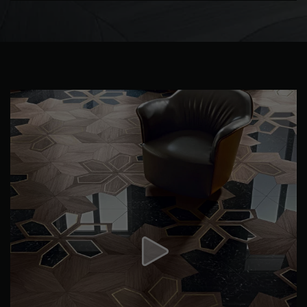
PARQUET VIEILLI
PARQUET EN CHÊNE FUMÉ
PARQUET LAMES LARGES XXL
PARQUET EN CHÊNE
ACCESSOIRES PARQUET
D'INTÉRIEUR
Nos conseillers sont disponibles au
022 310 07 84
VOUS AVEZ UN PROJET ?