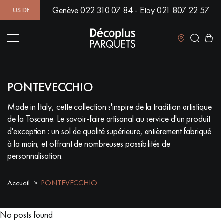
Genève 022 310 07 84 - Etoy 021 807 22 57
US DE 500 MODÈLES EN SHOWROOM | DISPONIBILITÉ IMMÉDIATE 
Fermer
PONTEVECCHIO
LES RECHERCHES LES PLUS COURANTES
Made in Italy, cette collection s'inspire de la tradition artistique
de la Toscane. Le savoir-faire artisanal au service d'un produit
PARQUET MASSIF
PARQUET CONTRECOLLÉ -
FLOTTANT
d'exception : un sol de qualité supérieure, entièrement fabriqué
à la main, et offrant de nombreuses possibilités de
SOL PLAQUÉ BOIS VERITABLES
PARQUETS À MOTIFS
personnalisation.
TRADITIONNELS
Accueil
PONTEVECCHIO
PARQUET EN BOIS EXOTIQUE
PARQUET VERNIS
PARQUET HUILÉ
PARQUET EN BOIS BRUT
No posts found