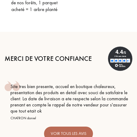
pas dans le choix et la pose de votre parquet.
de nos forêts, 1 parquet
acheté = 1 arbre planté
Un expert Décoplus Parquets vous appelle
MERCI DE VOTRE CONFIANCE
Site tres bien presente, accueil en boutique chaleureux,
Demandez un rendez-vous personnalisé
presentation des produits en detail avec souci de satisfaire le
client. La date de livraison a ete respecte selon la commande
prenant en compte le rappel de notre vendeur pour s'assurer
que tout etait ok
CHATRON daniel
Obtenez un devis gratuit !
VOIR TOUS LES AVIS