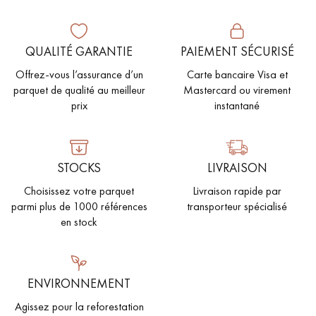
PARQUET VIEILLI
PARQUET EN CHÊNE FUMÉ
QUALITÉ GARANTIE
PAIEMENT SÉCURISÉ
PARQUET LAMES LARGES XXL
PARQUET EN CHÊNE
Offrez-vous l’assurance d’un
Carte bancaire Visa et
ACCESSOIRES PARQUET
parquet de qualité au meilleur
Mastercard ou virement
D'INTÉRIEUR
prix
instantané
Nos conseillers sont disponibles au
STOCKS
LIVRAISON
022 310 07 84
Choisissez votre parquet
Livraison rapide par
parmi plus de 1000 références
transporteur spécialisé
en stock
VOUS AVEZ UN PROJET ?
ENVIRONNEMENT
Nos experts sont à votre disposition pour vous guider pas à
Agissez pour la reforestation