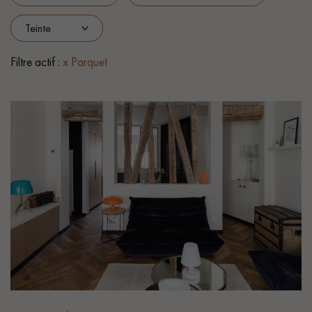
PARQUET VIEILLI
PARQUET EN CHÊNE FUMÉ
PARQUET LAMES LARGES XXL
PARQUET EN CHÊNE
Filtre actif :
x Parquet
ACCESSOIRES PARQUET
D'INTÉRIEUR
Nos conseillers sont disponibles au
022 310 07 84
VOUS AVEZ UN PROJET ?
Nos experts sont à votre disposition pour vous guider pas à