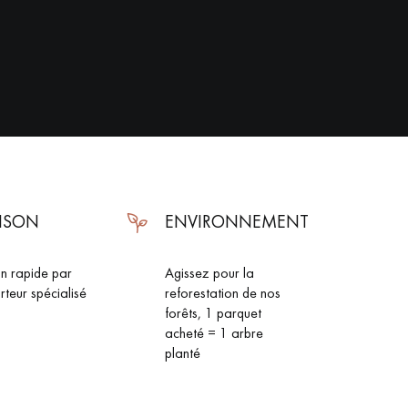
AISON
ENVIRONNEMENT
on rapide par
Agissez pour la
rteur spécialisé
reforestation de nos
forêts, 1 parquet
 de votre parquet.
acheté = 1 arbre
planté