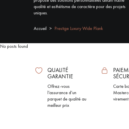
propose des solutions personnalisées alliant haute
qualité et esthétisme de caractère pour des projets
ACCESSOIRES
uniques.
PARQUET D'INTÉRIEUR
Accueil
Prestige Luxury Wide Plank
No posts found
QUALITÉ
PAIEM
GARANTIE
SÉCUR
Offrez-vous
Carte ba
l’assurance d’un
Masterc
parquet de qualité au
virement
Nos experts sont 
meilleur prix
Un expert Décoplus Parque