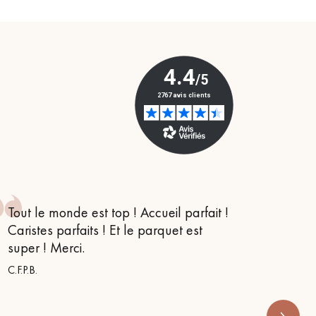
Obtenez un devis gratuit !
Tout le monde est top ! Accueil parfait !
Je suis
Caristes parfaits ! Et le parquet est
conseil
super ! Merci.
m’orien
s’appe
C.F.P.B.
RENOVE 