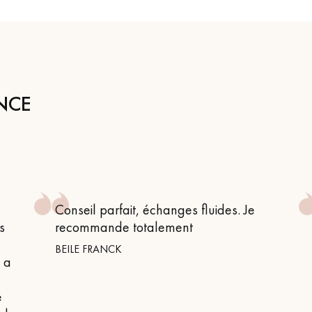
personnalisé
NCE
Conseil parfait, échanges fluides. Je
s
recommande totalement
BEILE FRANCK
n a
e