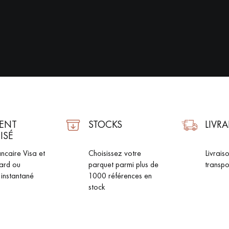
Nos conseillers sont disponibles au
022 310 07 84
ENT
STOCKS
LIVR
ISÉ
ncaire Visa et
Choisissez votre
Livrais
VOUS AVEZ UN PROJET ?
ard ou
parquet parmi plus de
transpo
 instantané
1000 références en
à votre disposition pour vous guider pas à pas dans le choix et la pose
stock
ts vous
Demandez un rendez-vous