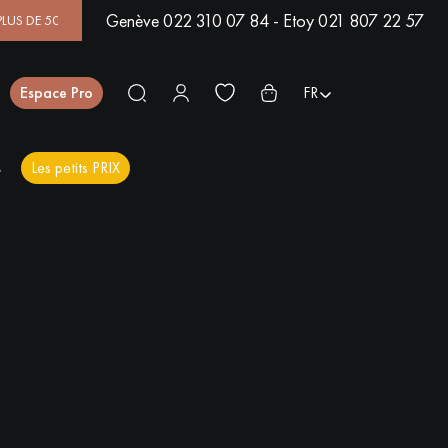
Genève 022 310 07 84 - Etoy 021 807 22 57
E 500 MODÈLES EN SHOWROOM | DISPONIBILITÉ IMMÉDIATE | E
Fermer
Espace Pro
FR
s
Les petits PRIX
ES
PARQUET EN BOIS
PARQUET VERNIS
EXOTIQUE
PARQUET LAMES
PARQUET EN CHÊNE
LARGES XXL