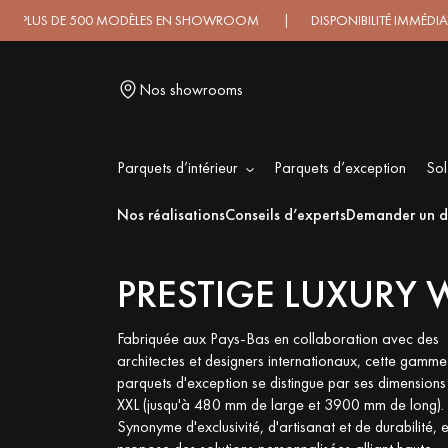
S DE 500 MODÈLES EN SHOWROOM | DISPONIBILITÉ IMMÉDIATE 
Nos showrooms
Parquets d’intérieur
Parquets d’exception
Sol
L
Nos réalisations
Conseils d’experts
Demander un d
PRESTIGE LUXURY 
PARQUET MASSIF
PARQUET
CONTRECOLLÉ -
FLOTTANT
Fabriquée aux Pays-Bas en collaboration avec des
architectes et designers internationaux, cette gamme
parquets d'exception se distingue par ses dimensions
PARQUET HUILÉ
PARQUET EN BOIS
XXL (jusqu'à 480 mm de large et 3900 mm de long).
BRUT
Synonyme d'exclusivité, d'artisanat et de durabilité, e