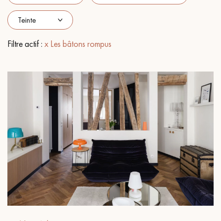
PARQUET VIEILLI
PARQUET EN CHÊNE FUMÉ
PARQUET LAMES LARGES XXL
PARQUET EN CHÊNE
Filtre actif :
x Les bâtons rompus
ACCESSOIRES PARQUET
D'INTÉRIEUR
Nos conseillers sont disponibles au
022 310 07 84
VOUS AVEZ UN PROJET ?
Nos experts sont à votre disposition pour vous guider pas à