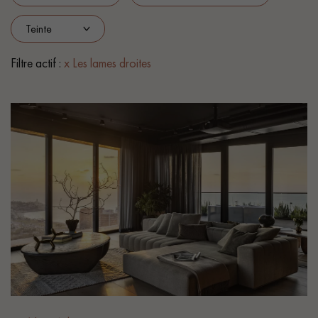
PARQUET VIEILLI
PARQUET EN CHÊNE FUMÉ
PARQUET LAMES LARGES XXL
PARQUET EN CHÊNE
Filtre actif :
x Les lames droites
ACCESSOIRES PARQUET
D'INTÉRIEUR
Nos conseillers sont disponibles au
022 310 07 84
VOUS AVEZ UN PROJET ?
Nos experts sont à votre disposition pour vous guider pas à