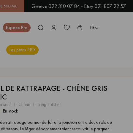
Genève 022 310 07 84 - Etoy 021 807 22 57
MODÈLES EN SHOWROOM | DISPONIBILITÉ IMMÉDIATE | EXPÉDIT
Fermer
Espace Pro
FR
s
Les petits PRIX
ES
IL DE RATTRAPAGE - CHÊNE GRIS
PARQUET EN BOIS
PARQUET VERNIS
EXOTIQUE
IC
e seuil
chêne
long 1.80 m
En stock
PARQUET LAMES
PARQUET EN CHÊNE
LARGES XXL
l de rattrapage permet de faire la jonction entre deux sols de
 différents. Le léger débordement vient recouvrir le parquet,