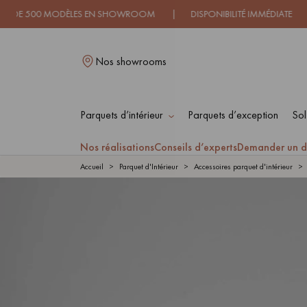
00 MODÈLES EN SHOWROOM | DISPONIBILITÉ IMMÉDIATE | EXPÉD
Nos showrooms
Parquets d’intérieur
Parquets d’exception
Sol
L
Nos réalisations
Conseils d’experts
Demander un d
Accueil
Parquet d'Intérieur
Accessoires parquet d'intérieur
PARQUET MASSIF
PARQUET
CONTRECOLLÉ -
FLOTTANT
PARQUET HUILÉ
PARQUET EN BOIS
BRUT