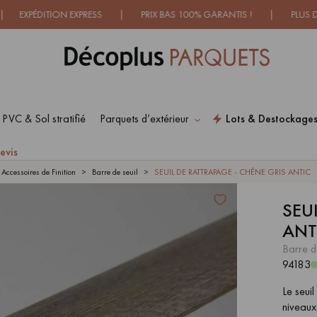
ITION EXPRESS | PRIX BAS 100% GARANTIS ! | PLUS DE 500 
 PVC & Sol stratifié
Parquets d’extérieur
Lots & Destockage
ES RECHERCHES LES PLUS COURANT
evis
Accessoires de Finition
Barre de seuil
SEUIL DE RATTRAPAGE - CHÊNE GRIS ANTIC
SEU
SOL PLAQUÉ BOIS
PARQUETS À MOTIFS
VERITABLES
TRADITIONNELS
ANT
barre d
94183
PARQUET VIEILLI
PARQUET EN CHÊNE
FUMÉ
Le seui
niveaux