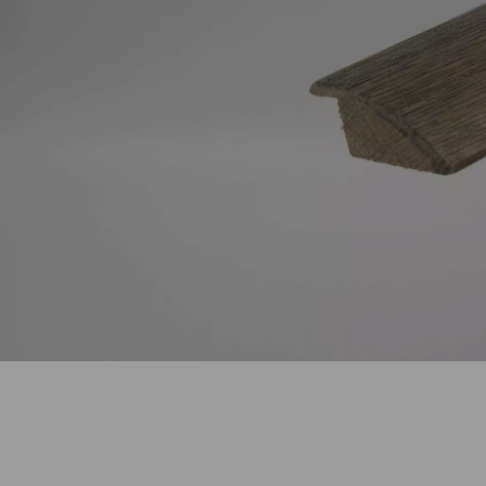
ACCESSOIRES
PARQUET D'INTÉRIEUR
Nos experts sont 
Un expert Décoplus Parque