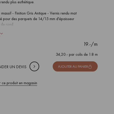
rendu plus esthétique.
massif - Finition Gris Antique - Vernis rendu mat
é pour des parquets de 14/15 mm d'épaisseur
 de rond
 DE VOTRE PROJET
eur 1,8 m
-
+
Soit
colis
m
s
uter 10% de marge de sécurité (pour les chutes et les
19.-/m
pes)
34,20.- par colis de 1.8 m
HF TTC
DER UN DEVIS
AJOUTER AU PANIER
r ce produit en magasin
 de votre parquet.