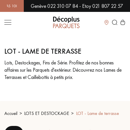
Genève 022 310 07 84 - Etoy 021 807 22 57
 100% GARANTIS ! | PLUS DE 500 MODÈLES EN SHOWROOM | DI
Fermer
LOT - LAME DE TERRASSE
LES RECHERCHES LES PLUS COURANTES
Lots, Destockages, Fins de Série. Profitez de nos bonnes
affaires sur les Parquets d'extérieur. Découvrez nos Lames de
PARQUET MASSIF
PARQUET CONTRECOLLÉ -
FLOTTANT
Terrasses et Caillebottis à petits prix.
SOL PLAQUÉ BOIS VERITABLES
PARQUETS À MOTIFS
TRADITIONNELS
PARQUET EN BOIS EXOTIQUE
PARQUET VERNIS
Accueil
LOTS ET DESTOCKAGE
LOT - Lame de terrasse
PARQUET HUILÉ
PARQUET EN BOIS BRUT