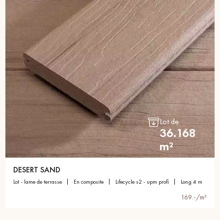
Lot de
36.168
m²
DESERT SAND
lot - lame de terrasse
en composite
lifecycle s2 - upm profi
long 4 m
169.-/m²