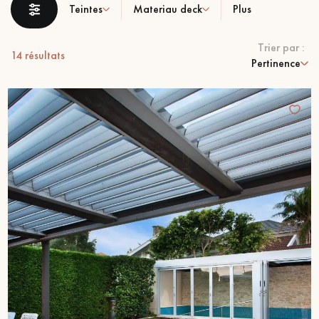
Teintes
Materiau deck
Plus
PARQUET VIEILLI
PARQUET EN CHÊNE FUMÉ
Trier par :
PARQUET LAMES LARGES XXL
PARQUET EN CHÊNE
14
résultats
Pertinence
ACCESSOIRES PARQUET
D'INTÉRIEUR
Nos conseillers sont disponibles au
022 310 07 84
VOUS AVEZ UN PROJET ?
Nos experts sont à votre disposition pour vous guider pas à