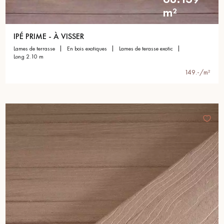
m²
IPÉ PRIME - À VISSER
lames de terrasse
en bois exotiques
lames de terasse exotic
long 2.10 m
149.-/m²