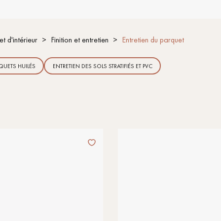
t d'intérieur
Finition et entretien
Entretien du parquet
QUETS HUILÉS
ENTRETIEN DES SOLS STRATIFIÉS ET PVC
Nos conseillers sont disponibles au
022 310 07 84
VOUS AVEZ UN PROJET ?
à votre disposition pour vous guider pas à pas dans le choix et la pose
ts vous
Demandez un rendez-vous