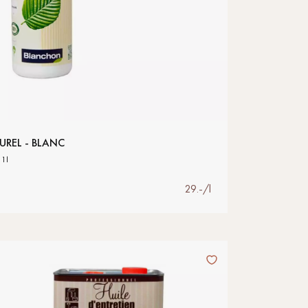
Obtenez un devis gratuit !
UREL - BLANC
1l
29.-/l