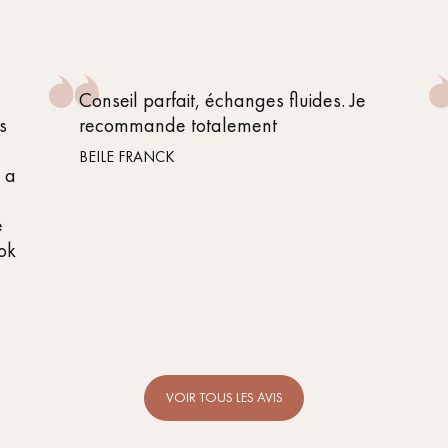
Conseil parfait, échanges fluides. Je
s
recommande totalement
BEILE FRANCK
n a
e
 ok
VOIR TOUS LES AVIS