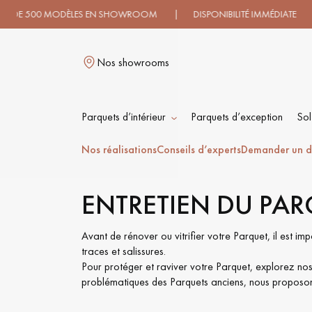
0 MODÈLES EN SHOWROOM | DISPONIBILITÉ IMMÉDIATE | EXPÉD
Nos showrooms
Parquets d’intérieur
Parquets d’exception
Sol
L
Nos réalisations
Conseils d’experts
Demander un d
ENTRETIEN DU PA
PARQUET MASSIF
PARQUET
CONTRECOLLÉ -
FLOTTANT
Avant de rénover ou vitrifier votre Parquet, il est 
traces et salissures.
Pour protéger et raviver votre Parquet, explorez nos 
PARQUET HUILÉ
PARQUET EN BOIS
problématiques des Parquets anciens, nous proposons
BRUT