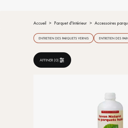
ACCESSOIRES
PARQUET D'INTÉRIEUR
Accueil
Parquet d'Intérieur
Accessoires parque
ENTRETIEN DES PARQUETS VERNIS
ENTRETIEN DES PAR
AFFINER (
0
)
Nos experts sont 
Un expert Décoplus Parque