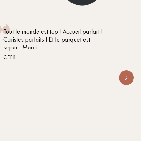
Tout le monde est top ! Accueil parfait !
Je suis
Caristes parfaits ! Et le parquet est
conseil
super ! Merci.
m’orien
s’appe
C.F.P.B.
RENOVE 