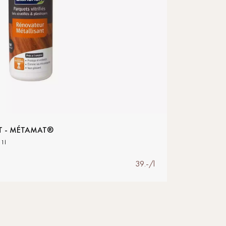
T - MÉTAMAT®
1l
39.-/l