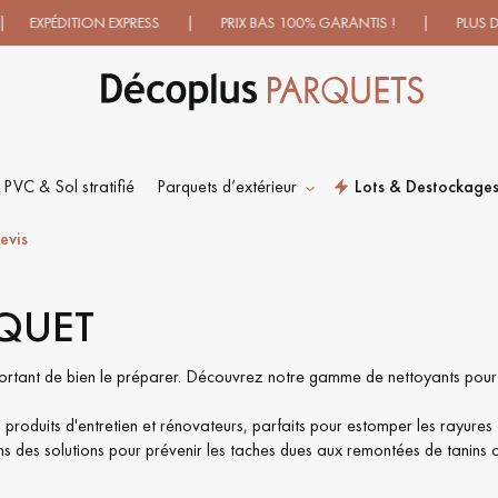
ITION EXPRESS | PRIX BAS 100% GARANTIS ! | PLUS DE 500 
 PVC & Sol stratifié
Parquets d’extérieur
Lots & Destockage
ES RECHERCHES LES PLUS COURANT
evis
RQUET
SOL PLAQUÉ BOIS
PARQUETS À MOTIFS
VERITABLES
TRADITIONNELS
important de bien le préparer. Découvrez notre gamme de nettoyants pour
produits d'entretien et rénovateurs, parfaits pour estomper les rayures
PARQUET VIEILLI
PARQUET EN CHÊNE
 des solutions pour prévenir les taches dues aux remontées de tanins o
FUMÉ