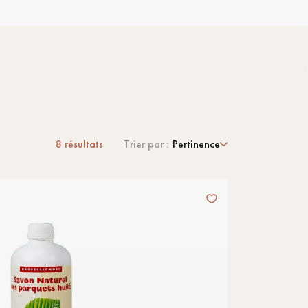
8
résultats
Trier par :
Pertinence
 de votre parquet.