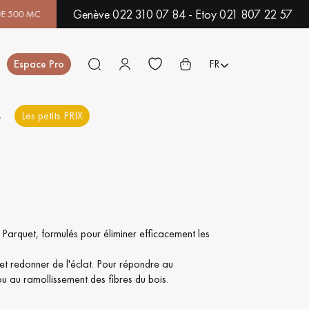
Genève 022 310 07 84 - Etoy 021 807 22 57
MODÈLES EN SHOWROOM | DISPONIBILITÉ IMMÉDIATE | EXPÉDITI
Fermer
Espace Pro
FR
s
Les petits PRIX
ES
PARQUET EN BOIS
PARQUET VERNIS
EXOTIQUE
 Parquet, formulés pour éliminer efficacement les
 et redonner de l'éclat. Pour répondre au
PARQUET LAMES
PARQUET EN CHÊNE
u au ramollissement des fibres du bois.
LARGES XXL