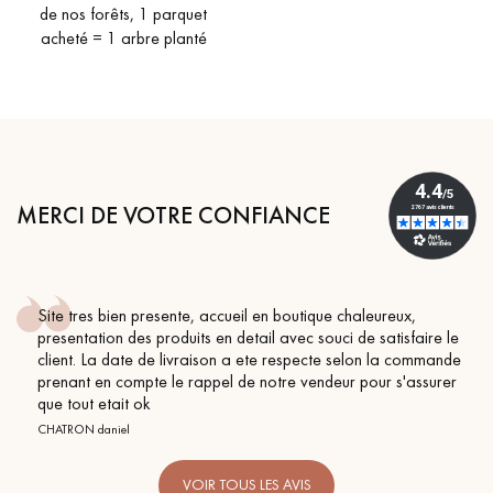
pas dans le choix et la pose de votre parquet.
de nos forêts, 1 parquet
acheté = 1 arbre planté
Un expert Décoplus Parquets vous appelle
MERCI DE VOTRE CONFIANCE
Site tres bien presente, accueil en boutique chaleureux,
Demandez un rendez-vous personnalisé
presentation des produits en detail avec souci de satisfaire le
client. La date de livraison a ete respecte selon la commande
prenant en compte le rappel de notre vendeur pour s'assurer
que tout etait ok
CHATRON daniel
Obtenez un devis gratuit !
VOIR TOUS LES AVIS