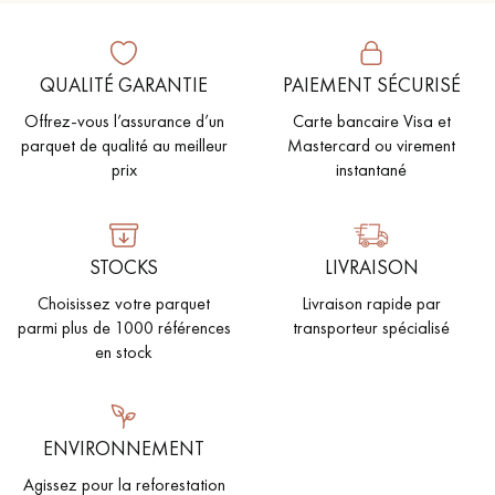
PARQUET VIEILLI
PARQUET EN CHÊNE FUMÉ
PARQUET LAMES LARGES XXL
PARQUET EN CHÊNE
QUALITÉ GARANTIE
PAIEMENT SÉCURISÉ
Offrez-vous l’assurance d’un
Carte bancaire Visa et
ACCESSOIRES PARQUET
parquet de qualité au meilleur
Mastercard ou virement
D'INTÉRIEUR
prix
instantané
Nos conseillers sont disponibles au
STOCKS
LIVRAISON
022 310 07 84
Choisissez votre parquet
Livraison rapide par
parmi plus de 1000 références
transporteur spécialisé
en stock
VOUS AVEZ UN PROJET ?
ENVIRONNEMENT
Nos experts sont à votre disposition pour vous guider pas à
Agissez pour la reforestation