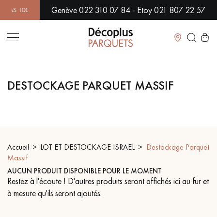
Genève 022 310 07 84 - Etoy 021 807 22 57
S 100% GARANTIS ! | PLUS DE 500 MODÈLES EN SHOWROOM | D
Fermer
DESTOCKAGE PARQUET MASSIF
LES RECHERCHES LES PLUS COURANTES
PARQUET MASSIF
PARQUET CONTRECOLLÉ -
FLOTTANT
Accueil
LOT ET DESTOCKAGE ISRAEL
Destockage Parquet
SOL PLAQUÉ BOIS VERITABLES
PARQUETS À MOTIFS
TRADITIONNELS
Massif
AUCUN PRODUIT DISPONIBLE POUR LE MOMENT
Restez à l'écoute ! D'autres produits seront affichés ici au fur et
PARQUET EN BOIS EXOTIQUE
PARQUET VERNIS
à mesure qu'ils seront ajoutés.
PARQUET HUILÉ
PARQUET EN BOIS BRUT