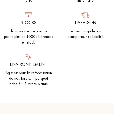
prix
instantané
PARQUET VIEILLI
PARQUET EN CHÊNE FUMÉ
PARQUET LAMES LARGES XXL
PARQUET EN CHÊNE
STOCKS
LIVRAISON
Choisissez votre parquet
Livraison rapide par
ACCESSOIRES PARQUET
D'INTÉRIEUR
parmi plus de 1000 références
transporteur spécialisé
en stock
Nos conseillers sont disponibles au
022 310 07 84
ENVIRONNEMENT
Agissez pour la reforestation
de nos forêts, 1 parquet
acheté = 1 arbre planté
VOUS AVEZ UN PROJET ?
Nos experts sont à votre disposition pour vous guider pas à