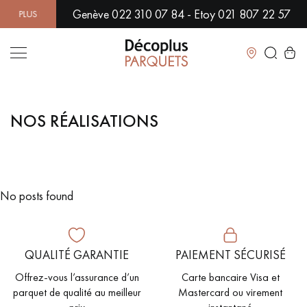
Genève 022 310 07 84 - Etoy 021 807 22 57
LUS DE 500 MODÈLES EN SHOWROOM | DISPONIBILITÉ IMMÉDIAT
Fermer
NOS RÉALISATIONS
LES RECHERCHES LES PLUS COURANTES
PARQUET MASSIF
PARQUET CONTRECOLLÉ -
FLOTTANT
No posts found
SOL PLAQUÉ BOIS VERITABLES
PARQUETS À MOTIFS
TRADITIONNELS
QUALITÉ GARANTIE
PAIEMENT SÉCURISÉ
PARQUET EN BOIS EXOTIQUE
PARQUET VERNIS
Offrez-vous l’assurance d’un
Carte bancaire Visa et
PARQUET HUILÉ
PARQUET EN BOIS BRUT
parquet de qualité au meilleur
Mastercard ou virement