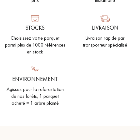
prix
instantané
PARQUET VIEILLI
PARQUET EN CHÊNE FUMÉ
PARQUET LAMES LARGES XXL
PARQUET EN CHÊNE
STOCKS
LIVRAISON
Choisissez votre parquet
Livraison rapide par
ACCESSOIRES PARQUET
D'INTÉRIEUR
parmi plus de 1000 références
transporteur spécialisé
en stock
Nos conseillers sont disponibles au
022 310 07 84
ENVIRONNEMENT
Agissez pour la reforestation
de nos forêts, 1 parquet
acheté = 1 arbre planté
VOUS AVEZ UN PROJET ?
Nos experts sont à votre disposition pour vous guider pas à