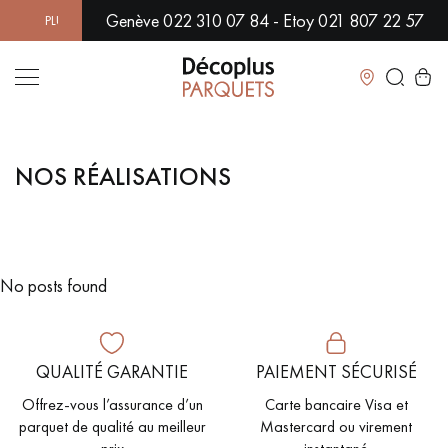
Genève 022 310 07 84 - Etoy 021 807 22 57
 PLUS DE 500 MODÈLES EN SHOWROOM | DISPONIBILITÉ IMMÉDI
Fermer
NOS RÉALISATIONS
LES RECHERCHES LES PLUS COURANTES
PARQUET MASSIF
PARQUET CONTRECOLLÉ -
FLOTTANT
No posts found
SOL PLAQUÉ BOIS VERITABLES
PARQUETS À MOTIFS
TRADITIONNELS
QUALITÉ GARANTIE
PAIEMENT SÉCURISÉ
PARQUET EN BOIS EXOTIQUE
PARQUET VERNIS
Offrez-vous l’assurance d’un
Carte bancaire Visa et
PARQUET HUILÉ
PARQUET EN BOIS BRUT
parquet de qualité au meilleur
Mastercard ou virement