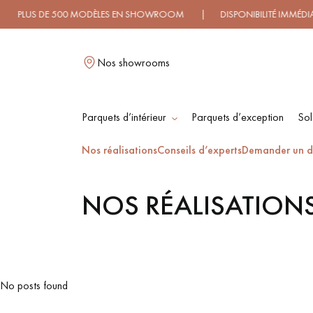
S DE 500 MODÈLES EN SHOWROOM | DISPONIBILITÉ IMMÉDIATE 
Nos showrooms
Parquets d’intérieur
Parquets d’exception
Sol
L
Nos réalisations
Conseils d’experts
Demander un d
NOS RÉALISATION
PARQUET MASSIF
PARQUET
CONTRECOLLÉ -
FLOTTANT
PARQUET HUILÉ
PARQUET EN BOIS
No posts found
BRUT