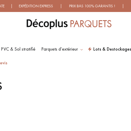
| EXPÉDITION EXPRESS | PRIX BAS 100% GARANTIS ! | PLUS 
 PVC & Sol stratifié
Parquets d’extérieur
Lots & Destockage
ES RECHERCHES LES PLUS COURANT
evis
S
SOL PLAQUÉ BOIS
PARQUETS À MOTIFS
VERITABLES
TRADITIONNELS
PARQUET VIEILLI
PARQUET EN CHÊNE
FUMÉ