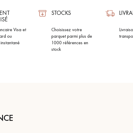
ENT
STOCKS
LIVR
ISÉ
ncaire Visa et
Choisissez votre
Livrais
ard ou
parquet parmi plus de
transpo
Nos conseillers sont disponibles au
 instantané
1000 références en
stock
022 310 07 84
VOUS AVEZ UN PROJET ?
à votre disposition pour vous guider pas à pas dans le choix et la pose
NCE
ts vous
Demandez un rendez-vous