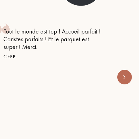
Obtenez un devis gratuit !
Tout le monde est top ! Accueil parfait !
Je suis
Caristes parfaits ! Et le parquet est
conseil
super ! Merci.
m’orien
s’appe
C.F.P.B.
RENOVE 