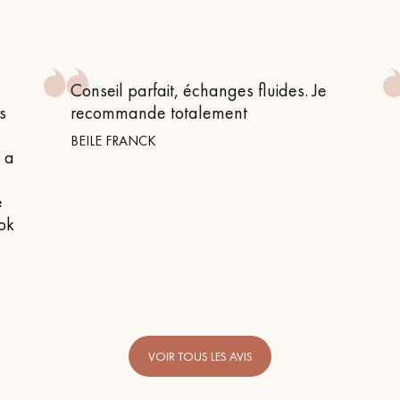
personnalisé
Conseil parfait, échanges fluides. Je
s
recommande totalement
BEILE FRANCK
n a
e
 ok
VOIR TOUS LES AVIS