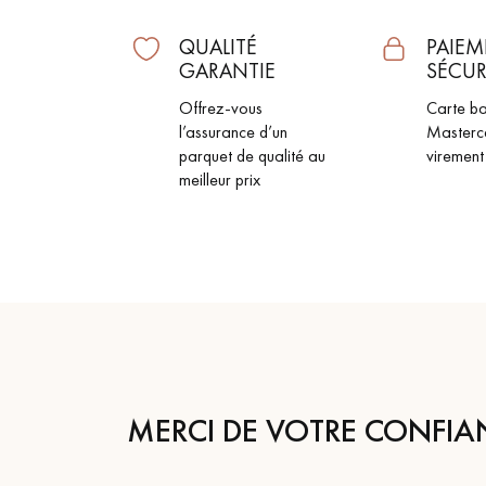
ACCESSOIRES
QUALITÉ
PAIEM
PARQUET D'INTÉRIEUR
GARANTIE
SÉCUR
Offrez-vous
Carte ba
l’assurance d’un
Masterc
parquet de qualité au
virement
meilleur prix
Nos experts sont 
MERCI DE VOTRE CONFIA
Un expert Décoplus Parque