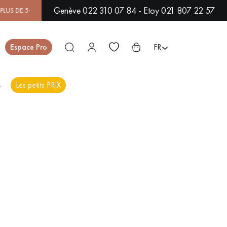
Genève 022 310 07 84 - Etoy 021 807 22 57
DE 500 MODÈLES EN SHOWROOM | DISPONIBILITÉ IMMÉDIATE | 
Fermer
Espace Pro
FR
s
Les petits PRIX
ES
PARQUET EN BOIS
PARQUET VERNIS
EXOTIQUE
PARQUET LAMES
PARQUET EN CHÊNE
LARGES XXL