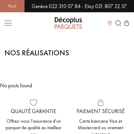
Genève 022 310 07 84 - Etoy 021 807 22 57
LUS DE 500 MODÈLES EN SHOWROOM | DISPONIBILITÉ IMMÉDIAT
Fermer
NOS RÉALISATIONS
LES RECHERCHES LES PLUS COURANTES
PARQUET MASSIF
PARQUET CONTRECOLLÉ -
FLOTTANT
No posts found
SOL PLAQUÉ BOIS VERITABLES
PARQUETS À MOTIFS
TRADITIONNELS
QUALITÉ GARANTIE
PAIEMENT SÉCURISÉ
PARQUET EN BOIS EXOTIQUE
PARQUET VERNIS
Offrez-vous l’assurance d’un
Carte bancaire Visa et
PARQUET HUILÉ
PARQUET EN BOIS BRUT
parquet de qualité au meilleur
Mastercard ou virement