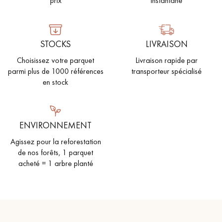
prix
instantané
PARQUET VIEILLI
PARQUET EN CHÊNE FUMÉ
PARQUET LAMES LARGES XXL
PARQUET EN CHÊNE
STOCKS
LIVRAISON
Choisissez votre parquet
Livraison rapide par
ACCESSOIRES PARQUET
D'INTÉRIEUR
parmi plus de 1000 références
transporteur spécialisé
en stock
Nos conseillers sont disponibles au
022 310 07 84
ENVIRONNEMENT
Agissez pour la reforestation
de nos forêts, 1 parquet
acheté = 1 arbre planté
VOUS AVEZ UN PROJET ?
Nos experts sont à votre disposition pour vous guider pas à